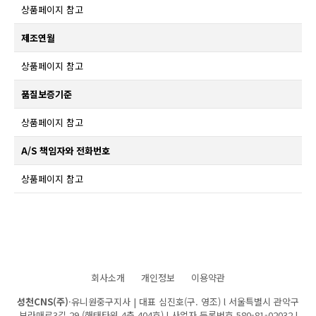
상품페이지 참고
제조연월
상품페이지 참고
품질보증기준
상품페이지 참고
A/S 책임자와 전화번호
상품페이지 참고
회사소개
개인정보
이용약관
성천CNS(주)
·유니원중구지사 | 대표 심진호(구. 영조) l 서울특별시 관악구
보라매로3길 29 (해태타워 4층 404호) l 사업자 등록번호 580-81-02032 l