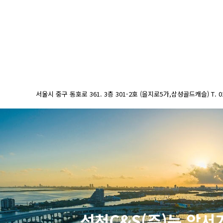
서울시 중구 동호로 361. 3층 301-2호 (을지로5가,삼성골드캐슬) T. 02-2285-
성천C&S(주)는 앞