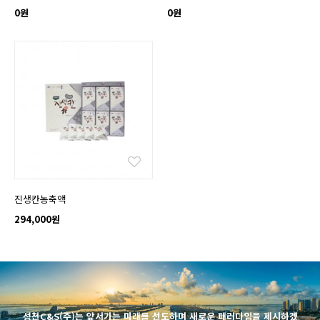
0원
0원
진생칸농축액
294,000원
성천C&S(주)는 앞서가는 미래를 선도하며 새로운 패러다임을 제시하겠