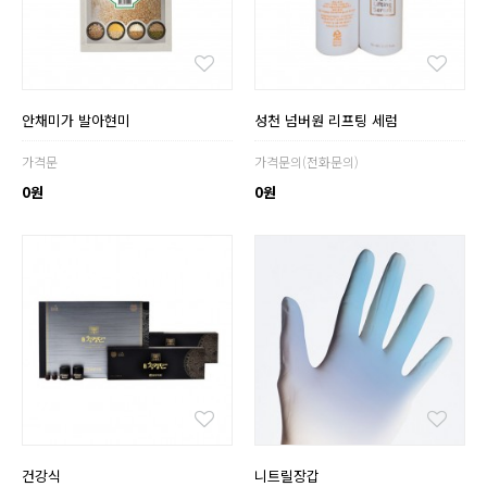
안채미가 발아현미
성천 넘버원 리프팅 세럼
가격문
가격문의(전화문의)
0원
0원
건강식
니트릴장갑